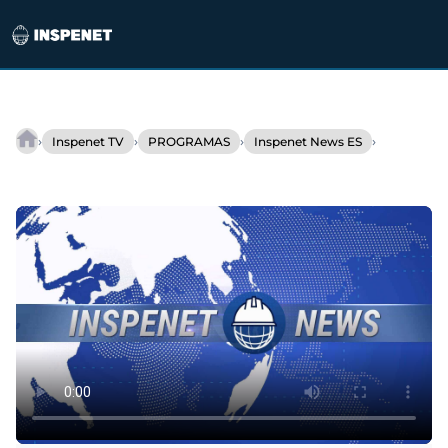
Saltar
al
›
›
›
›
Inspenet TV
PROGRAMAS
Inspenet News ES
INSPENET
contenido
NEWS
11/01/2023