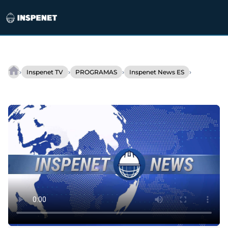
Saltar
al
›
›
›
›
Inspenet TV
PROGRAMAS
Inspenet News ES
INSPENET
contenido
NEWS
04/01/2023