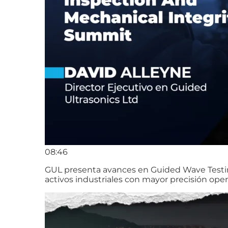
08:46
GUL presenta avances en Guided Wave Testing 
activos industriales con mayor precisión oper