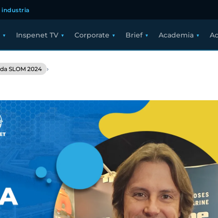
 industria
Inspenet TV
Corporate
Brief
Academia
Ac
›
ada SLOM 2024