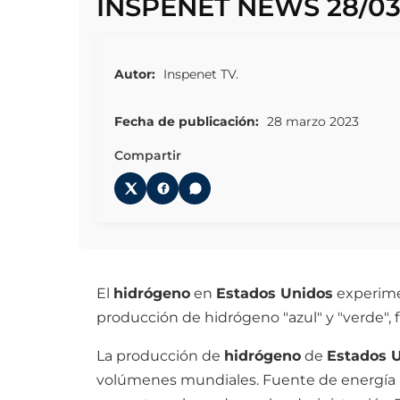
INSPENET NEWS 28/03
Autor:
Inspenet TV.
Fecha de publicación:
28 marzo 2023
Compartir
El
hidrógeno
en
Estados Unidos
experimen
producción de hidrógeno "azul" y "verde", 
La producción de
hidrógeno
de
Estados 
volúmenes mundiales. Fuente de energía r