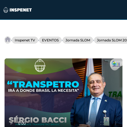
Saltar
al
›
›
›
›
Inspenet TV
EVENTOS
Jornada SLOM
Jornada SLOM 20
Entrevista
contenido
–
Eugenia
Benavides