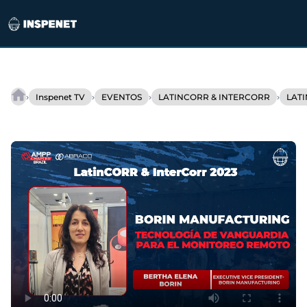
Saltar
al
›
›
›
›
Inspenet TV
EVENTOS
LATINCORR & INTERCORR
LATI
Borin
contenido
Manufacturing:
¡Revolución
Tecnológica
contra
la
Corrosión!