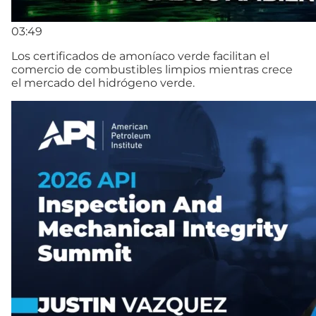
03:49
Los certificados de amoníaco verde facilitan el
comercio de combustibles limpios mientras crece
el mercado del hidrógeno verde.