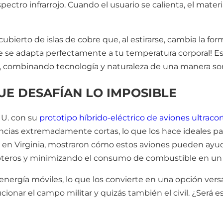
ectro infrarrojo. Cuando el usuario se calienta, el materia
bierto de islas de cobre que, al estirarse, cambia la form
ue se adapta perfectamente a tu temperatura corporal! E
e, combinando tecnología y naturaleza de una manera s
E DESAFÍAN LO IMPOSIBLE
UU. con su
prototipo híbrido-eléctrico de aviones ultracor
ncias extremadamente cortas, lo que los hace ideales para
as en Virginia, mostraron cómo estos aviones pueden ay
ópteros y minimizando el consumo de combustible en un
rgía móviles, lo que los convierte en una opción versáti
cionar el campo militar y quizás también el civil. ¿Será 