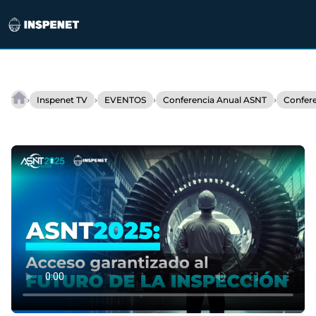
Saltar
al
›
›
›
›
Inspenet TV
EVENTOS
Conferencia Anual ASNT
Confer
ASNT
contenido
2025
abre
sus
puertas
con
el
lema
❝Access
Granted❞