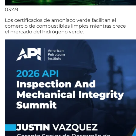
03:49
Los certificados de amoníaco verde facilitan el
comercio de combustibles limpios mientras crece
el mercado del hidrógeno verde.