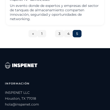
Un evento donde de expertos y empresas del sector
de tanques de almacenamiento comparten
innovación, seguridad y oportunidades de
networking.
«
1
…
3
4
5
INFORMACIÓN
INSPENET LLC
Houston, TX 77018
hola@inspenet.com