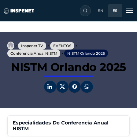
EN
ES
Saltar
al
›
›
›
contenido
Inspenet TV
EVENTOS
›
Conferencia Anual NISTM
NISTM Orlando 2025
NISTM Orlando 2025
Especialidades De Conferencia Anual
NISTM