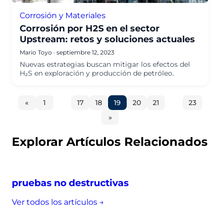
Corrosión y Materiales
Corrosión por H2S en el sector
Upstream: retos y soluciones actuales
Mario Toyo
·
septiembre 12, 2023
Nuevas estrategias buscan mitigar los efectos del
H₂S en exploración y producción de petróleo.
Página
Ir a la
Ir a la
Ir a la
Ir a la
Ir a la
Ir a la
Ir a la
«
1
…
17
18
19
20
21
…
23
anterior
página
página
página
página
página
página
página
Siguiente
»
página
Explorar Artículos Relacionados
pruebas no destructivas
Ver todos los artículos →