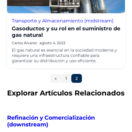
Transporte y Almacenamiento (midstream)
Gasoductos y su rol en el suministro de
gas natural
Carlos Álvarez
·
agosto 4, 2023
El gas natural es esencial en la sociedad moderna y
requiere una infraestructura confiable para
garantizar su distribución y uso eficiente.
Página
Ir a la
Ir a la
«
1
2
anterior
página
página
Explorar Artículos Relacionados
Refinación y Comercialización
(downstream)